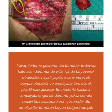
Yavaş ilerleme gösteren bu tümörler tedavisiz
kalmaları durumunda yıllar içinde büyüyerek
etrafındaki hayati yapılara zarar verecek
boyuta ulaşabilir ve ameliyatla tam olarak
çıkartılması güçleşir. Bu nedenle hastanın
ameliyata engel bir durumu yoksa cerrahi
tedavi bu hastalıkta kesin çözümdür. Bu
ameliyatlar tümörün boyun bölgesinde şah