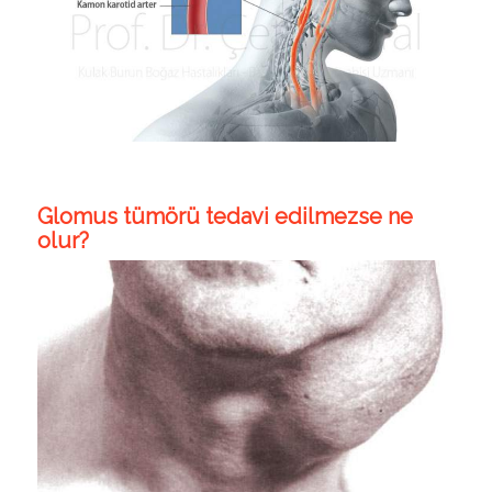
Glomus tümörü tedavi edilmezse ne
olur?