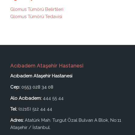
Glomus Tümörü Belirtileri
Glomus Tümörü Tedavisi
Acıbadem Ataşehir Hastanesi
Acıbadem Ataşehir Hastanesi
Cep:
0553 028 34 08
Alo Acıbadem:
444 55 44
Tel:
(0216) 512 44 44
Adres:
Atatürk Mah. Turgut Özal Bulvarı A Blok, No:11
Ataşehir / İstanbul.