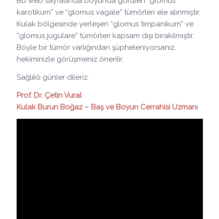
Bu web sayfasında boyunda görülen “glomus
karotikum” ve “glomus vagale” tümörleri ele alınmıştır.
Kulak bölgesinde yerleşen “glomus timpanikum” ve
“glomus jugulare” tümörleri kapsam dışı bırakılmıştır.
Böyle bir tümör varlığından şüpheleniyorsanız,
hekiminizle görüşmeniz önerilir.
Sağlıklı günler dileriz.
Prof. Dr. Çetin Vural
Kulak Burun Boğaz – Baş ve Boyun Cerrahisi Uzman
ı