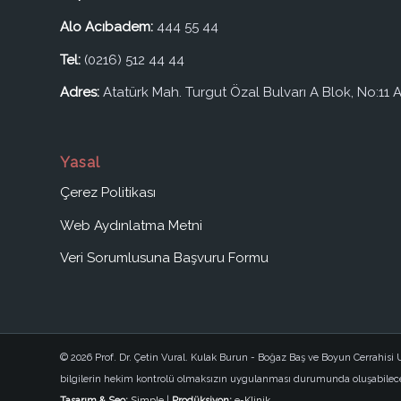
Alo Acıbadem:
444 55 44
Tel:
(0216) 512 44 44
Adres:
Atatürk Mah. Turgut Özal Bulvarı A Blok, No:11 A
Yasal
Çerez Politikası
Web Aydınlatma Metni
Veri Sorumlusuna Başvuru Formu
© 2026 Prof. Dr. Çetin Vural. Kulak Burun - Boğaz Baş ve Boyun Cerrahis
bilgilerin hekim kontrolü olmaksızın uygulanması durumunda oluşabilecek
Tasarım & Seo:
Simple
|
Prodüksiyon:
e-Klinik