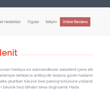
ak Hastalıkları
Olgular
İletişim
Online Randevu
denit
aşvuran hastaya sol submandibuler sialadenit (çene altı
 nedeniyle defalarca antibiyotik tedavisi gören hastanın
yatla çıkartılan tükürük bezi patoloji bölününe yollandı.
tükürük bezi iltihabı) tanısı doğrulandı. Hasta