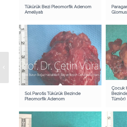
Tükürük Bezi Pleomorfik Adenom
Paragan
Ameliyatı
Glomus 
Sol tarafta Glomus
Karotikum (Karotid
Cisim) Tümörü
Çocuk H
Sol Parotis Tükürük Bezinde
Bezinde
Pleomorfik Adenom
Tümör)