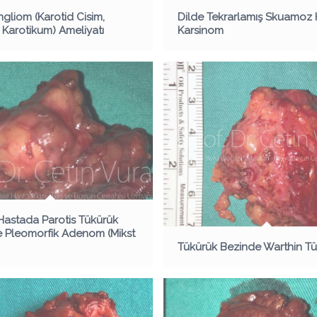
gliom (Karotid Cisim,
Dilde Tekrarlamış Skuamoz 
Karotikum) Ameliyatı
Karsinom
astada Parotis Tükürük
 Pleomorfik Adenom (Mikst
Tükürük Bezinde Warthin T