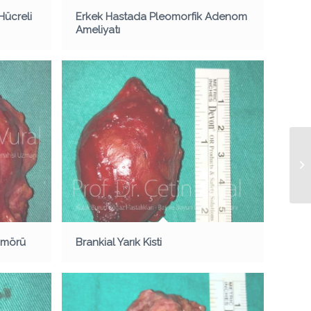
Hücreli
Erkek Hastada Pleomorfik Adenom
Ameliyatı
ümörü
Brankial Yarık Kisti