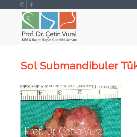
Sol Submandibuler Tük