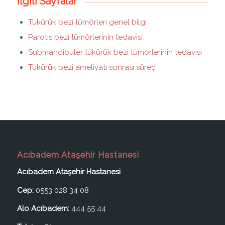
İlgili Sayfalar
Tükürük bezi tümörleri genel bilgi
Parotis bezi tümörlerinin tedavisi
Submandibuler tükürük bezi tümörlerinin tedavisi
Tükürük bezi ameliyatı sonrası süreç
Acıbadem Ataşehir Hastanesi
Acıbadem Ataşehir Hastanesi
Cep:
0553 028 34 08
Alo Acıbadem:
444 55 44