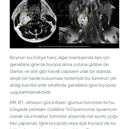
Boynun bu bölge hariç diğer kısımlarında tanı için
genellikle iğne ile biyopsi alma yoluna gidilse de
damar ve sinir gibi hayati yapıların ufak bir alanda,
sıkışık bir halde bulunması nedeniyle bu tümörün yer
aldığı karotid arter etrafında genellikle iğne biyopsisi
uygulanmamaktadır.
MR, BT, ultrason görüntüleri, glomus tümörleri ile bu
bölgede yerleşen özellikle ‘Schwannoma’ (şıvannom
olarak okunmakta) tümörler arasında net ayrımı çoğu
kez yapamaz. İğne biyopsisi veya açık biyopsi de bu