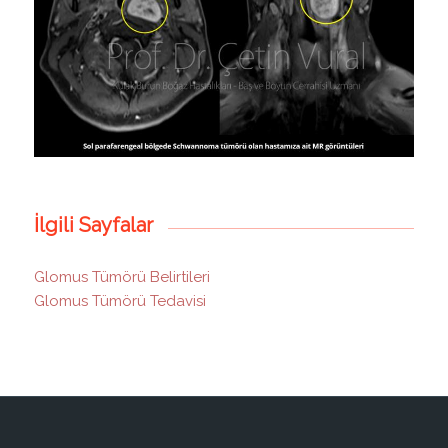
İlgili Sayfalar
Glomus Tümörü Belirtileri
Glomus Tümörü Tedavisi