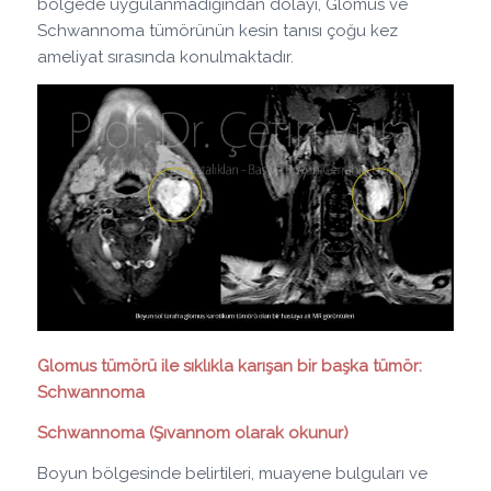
bölgede uygulanmadığından dolayı, Glomus ve
Schwannoma tümörünün kesin tanısı çoğu kez
ameliyat sırasında konulmaktadır.
Glomus tümörü ile sıklıkla karışan bir başka tümör:
Schwannoma
Schwannoma (Şıvannom olarak okunur)
Boyun bölgesinde belirtileri, muayene bulguları ve