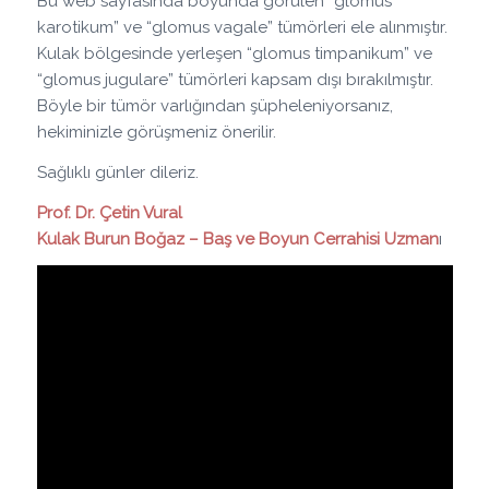
Bu web sayfasında boyunda görülen “glomus
karotikum” ve “glomus vagale” tümörleri ele alınmıştır.
Kulak bölgesinde yerleşen “glomus timpanikum” ve
“glomus jugulare” tümörleri kapsam dışı bırakılmıştır.
Böyle bir tümör varlığından şüpheleniyorsanız,
hekiminizle görüşmeniz önerilir.
Sağlıklı günler dileriz.
Prof. Dr. Çetin Vural
Kulak Burun Boğaz – Baş ve Boyun Cerrahisi Uzman
ı