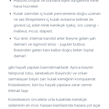
Mastoid boşluk ve bunlarla ilişkili süngerimsi minik
hava hücreleri
Kulak zarından iç kulak penceresine doğru uzanan
ve ses titreşimlerini iç kulak sıvılarına iletmek ile
görevli üç adet minik kemikçik (çekiç, örs, üzengi –
malleus, incus, stapes),
Yüz siniri, internal karotid arter (beyne giden şah
damarı) ve sigmoid sinüs – juguler bulbus
(beyinden gelen kanı kalbe doğru ileten toplar
damar)
gibi hayati yapıları barındırmaktadır. Ayrıca beynin
temporal lobu, serebellum (beyincik) ve onları
sarmalayan beyin zarı, kulak kemiğinin komşularıdır.
Kolesteatom, tüm bu hayati yapılara zarar verme
ihtimali taşır.
Kolesteatom öncelikle orta kulaktaki kemikçik
sisteminin en ince, hassas kısımlarında hasara yol açar