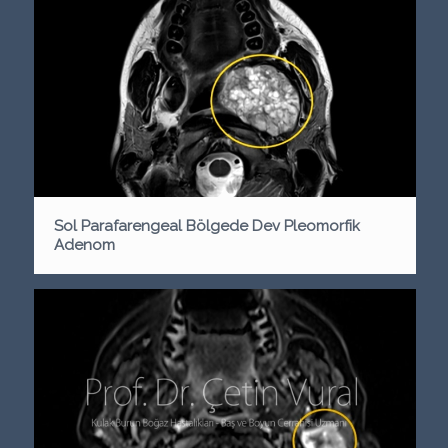
Sol Parafarengeal Bölgede Dev Pleomorfik
Adenom