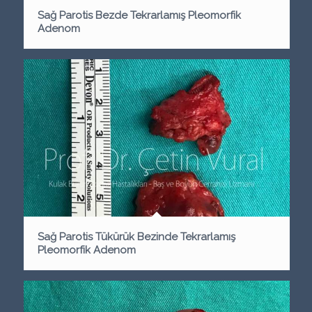
Sağ Parotis Bezde Tekrarlamış Pleomorfik
Adenom
Sağ Parotis Tükürük Bezinde Tekrarlamış
Pleomorfik Adenom