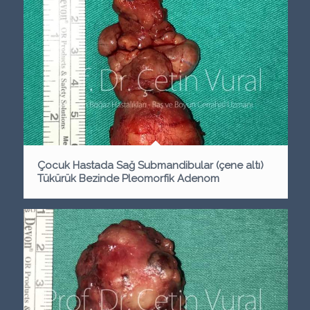
Çocuk Hastada Sağ Submandibular (çene altı)
Tükürük Bezinde Pleomorfik Adenom