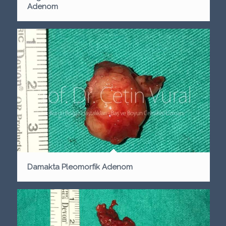
Adenom
Damakta Pleomorfik Adenom