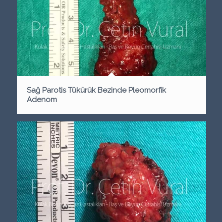
Sağ Parotis Tükürük Bezinde Pleomorfik
Adenom