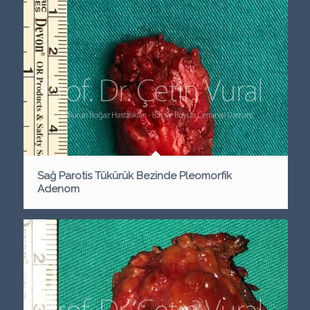
Sağ Parotis Tükürük Bezinde Pleomorfik
Adenom