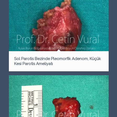
Sol Parotis Bezinde Pleomorfik Adenom, Küçük
Kesi Parotis Ameliyatı