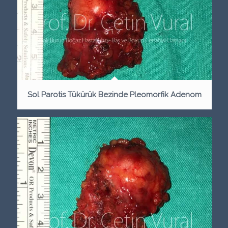
Sol Parotis Tükürük Bezinde Pleomorfik Adenom