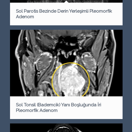
Sol Parotis Bezinde Derin Yerleşimli Pleomorfik
Adenom
Sol Tonsil (Bademcik) Yanı Boşluğunda İri
Pleomorfik Adenom