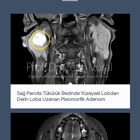
Sağ Parotis Tükürük Bezinde Yüzeysel Lobdan
Derin Loba Uzanan Pleomorfik Adenom