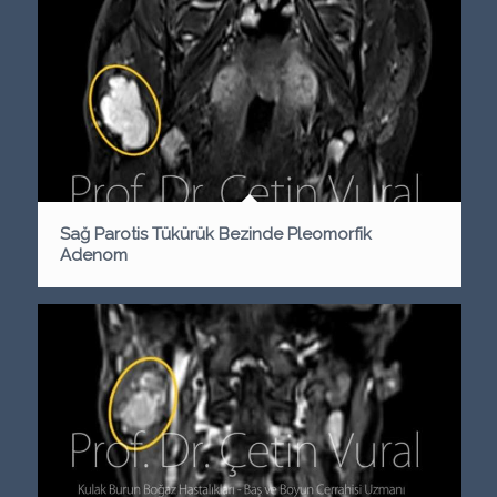
Sağ Parotis Tükürük Bezinde Pleomorfik
Adenom