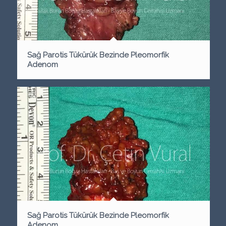
Sağ Parotis Tükürük Bezinde Pleomorfik
Adenom
Sağ Parotis Tükürük Bezinde Pleomorfik
Adenom