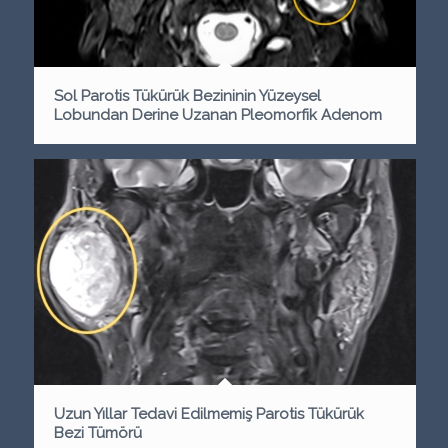
Sol Parotis Tükürük Bezininin Yüzeysel
Lobundan Derine Uzanan Pleomorfik Adenom
Uzun Yıllar Tedavi Edilmemiş Parotis Tükürük
Bezi Tümörü