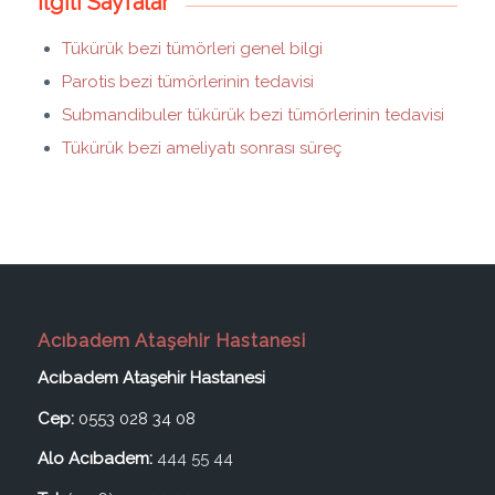
İlgili Sayfalar
Tükürük bezi tümörleri genel bilgi
Parotis bezi tümörlerinin tedavisi
Submandibuler tükürük bezi tümörlerinin tedavisi
Tükürük bezi ameliyatı sonrası süreç
Acıbadem Ataşehir Hastanesi
Acıbadem Ataşehir Hastanesi
Cep:
0553 028 34 08
Alo Acıbadem:
444 55 44