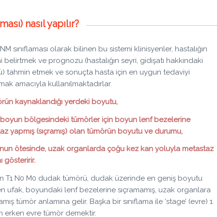
sı) nasıl yapılır?
NM sınıflaması olarak bilinen bu sistemi klinisyenler, hastalığın
i belirtmek ve prognozu (hastalığın seyri, gidişatı hakkındaki
) tahmin etmek ve sonuçta hasta için en uygun tedaviyi
mak amacıyla kullanılmaktadırlar.
örün kaynaklandığı yerdeki boyutu,
 boyun bölgesindeki tümörler için boyun lenf bezelerine
az yapmış (sıçramış) olan tümörün boyutu ve durumu,
nun ötesinde, uzak organlarda çoğu kez kan yoluyla metastaz
ı gösteririr.
n T1 N0 M0 dudak tümörü, dudak üzerinde en geniş boyutu
n ufak, boyundaki lenf bezelerine sıçramamış, uzak organlara
mış tümör anlamına gelir. Başka bir sınıflama ile ‘stage’ (evre) 1
en erken evre tümör demektir.