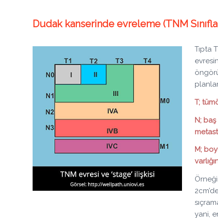
Dudak kanserinde evreleme (TNM Sınıflama
Tıpta T
evresin
öngörü
planla
T; tüm
N; baş
metast
M; boy
varlığın
Örneği
2cm’de
sıçrama
yani, 