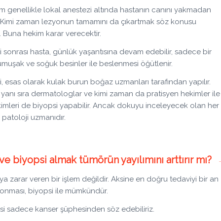
em genellikle lokal anestezi altında hastanın canını yakmadan
r. Kimi zaman lezyonun tamamını da çıkartmak söz konusu
r. Buna hekim karar verecektir.
i sonrası hasta, günlük yaşantısına devam edebilir, sadece bir
umuşak ve soğuk besinler ile beslenmesi öğütlenir.
i, esas olarak kulak burun boğaz uzmanları tarafından yapılır.
yanı sıra dermatologlar ve kimi zaman da pratisyen hekimler ile
kimleri de biyopsi yapabilir. Ancak dokuyu inceleyecek olan her
patoloji uzmanıdır.
 ve biyopsi almak tümörün yayılımını arttırır mı?
 zarar veren bir işlem değildir. Aksine en doğru tedaviyi bir an
konması, biyopsi ile mümkündür.
cesi sadece kanser şüphesinden söz edebiliriz.