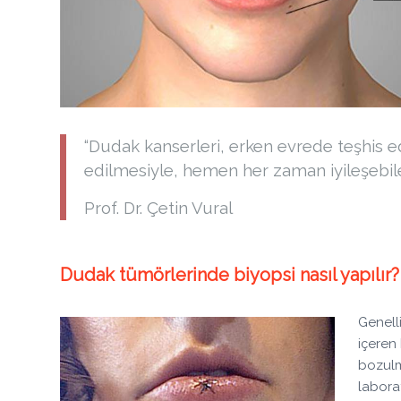
“Dudak kanserleri, erken evrede teşhis e
edilmesiyle, hemen her zaman iyileşebilen 
Prof. Dr. Çetin Vural
Dudak tümörlerinde biyopsi nasıl yapılır?
Genell
içeren 
bozulm
labora