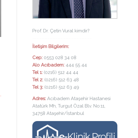
Prof. Dr. Çetin Vural kimdir?
İletişim Bilgilerim:
Cep:
0553 028 34 08
Alo Acıbadem:
444 55 44
Tel 1:
(0216) 512 44 44
Tel 2:
(0216) 512 63 48
Tel 3:
(0216) 512 63 49
Adres:
Acıbadem Ataşehir Hastanesi
Atatürk Mh, Turgut Özal Blv. No:11,
34758 Ataşehir/İstanbul