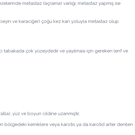
elerinde metastaz (sıçrama) varlığı, metastaz yapmış ise
beyin ve karaciğer) çoğu kez kan yoluyla metastaz olup
eyici tabakada çok yüzeydedir ve yayılması için gereken lenf ve
illa), yüz ve boyun cildine uzanmıştır,
en bölgedeki kemiklere veya karotis ya da karotid arter denilen