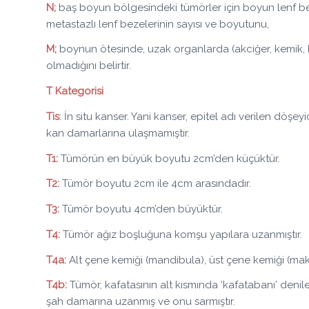
N;
baş boyun bölgesindeki tümörler için boyun lenf bez
metastazlı lenf bezelerinin sayısı ve boyutunu,
M;
boynun ötesinde, uzak organlarda (akciğer, kemik, 
olmadığını belirtir.
T Kategorisi
Tis
: İn situ kanser. Yani kanser, epitel adı verilen döş
kan damarlarına ulaşmamıştır.
T1:
Tümörün en büyük boyutu 2cm’den küçüktür.
T2:
Tümör boyutu 2cm ile 4cm arasındadır.
T3:
Tümör boyutu 4cm’den büyüktür.
T4:
Tümör ağız boşluğuna komşu yapılara uzanmıştır.
T4a:
Alt çene kemiği (mandibula), üst çene kemiği (maks
T4b:
Tümör, kafatasının alt kısmında ‘kafatabanı’ denil
şah damarına uzanmış ve onu sarmıştır.