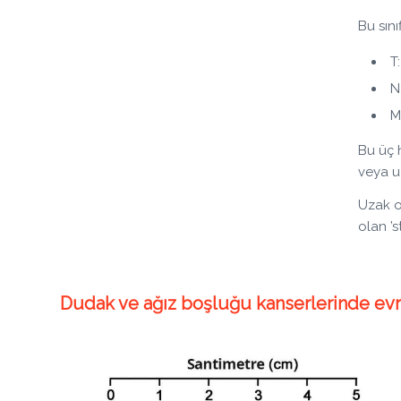
Bu sın
T
N
M
Bu üç h
veya u
Uzak o
olan ’
Dudak ve ağız boşluğu kanserlerinde evre