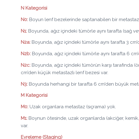
N Kategorisi
N0:
Boyun lenf bezelerinde saptanabilen bir metastaz
N1:
Boyunda, ağız içindeki tümörle aynı tarafta (sağ vey
N2a:
Boyunda, ağız içindeki tümörle aynı tarafta 3 cm’
N2b:
Boyunda, ağız içindeki tümörle aynı tarafta 6 cm’
N2c:
Boyunda, ağız içindeki tümörün karşı tarafında (
cm’den küçük metastazlı lenf bezesi var.
N3:
Boyunda herhangi bir tarafta 6 cm’den büyük metas
M Kategorisi
M0:
Uzak organlara metastaz (sıçrama) yok.
M1:
Boynun ötesinde, uzak organlarda (akciğer, kemik,
var.
Evreleme (Staging)