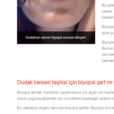
Bu işl
yapılı
olabili
Biyops
süre y
Biyops
Bunun 
diş he
zaman 
Dudak kanseri teşhisi için biyopsi şart mı
Biyopsi almak, tümörün yayılmasına yol açan ve hastaya
önce uygulayabilmek için öncelikle hastalığın adının 
Bu sebeple doğru tanı için biyopsi şarttır. Biyopsi ön