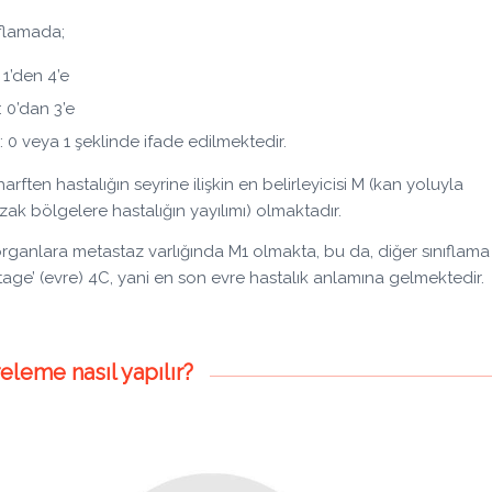
ıflamada;
: 1’den 4’e
: 0’dan 3’e
: 0 veya 1 şeklinde ifade edilmektedir.
arften hastalığın seyrine ilişkin en belirleyicisi M (kan yoluyla
zak bölgelere hastalığın yayılımı) olmaktadır.
rganlara metastaz varlığında M1 olmakta, bu da, diğer sınıflama
stage’ (evre) 4C, yani en son evre hastalık anlamına gelmektedir.
leme nasıl yapılır?