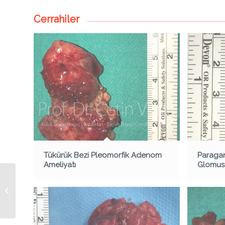
Cerrahiler
Tükürük Bezi Pleomorfik Adenom
Paragan
Ameliyatı
Glomus 
Tiroid Bezinde Papiller
Kanser