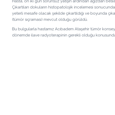
Hasta, on iki gün sorunsuz yatışın ardından ağızdan besle
Çıkartılan dokuların histopatolojik incelemesi sonucunda
yeterli mesafe olacak şekilde çıkartıldığı ve boyunda çıka
(tümör sıçraması) mevcut olduğu görüldü.
Bu bulgularla hastamız Acıbadem Ataşehir tümör konseyin
dönemde ilave radyoterapinin gerekli olduğu konusunda ka