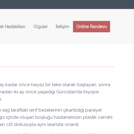
ak Hastalıkları
Olgular
İletişim
Online Randevu
 ay kadar önce beyaz bir leke olarak başlayan, sonra
adan iki ay önce yaşadığı Gürcistan’da biyopsi
.
sağ taraftaki lenf bezelerinin çıkartıldığı parsiyel
ğız içinde oluşan boşluğu hastanemizin plastik cerrahi
nan cilt dokusuyla aynı seansta onardı.