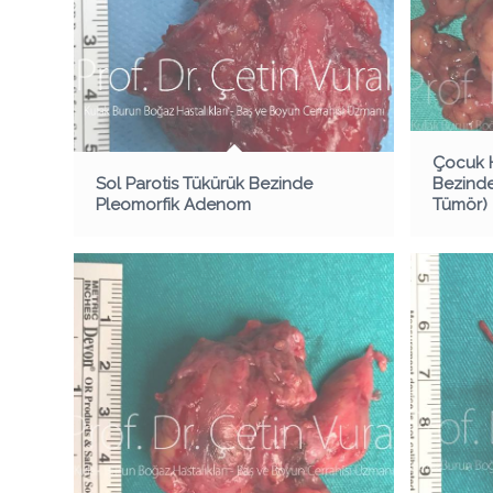
Çocuk H
Sol Parotis Tükürük Bezinde
Bezinde
Pleomorfik Adenom
Tümör)