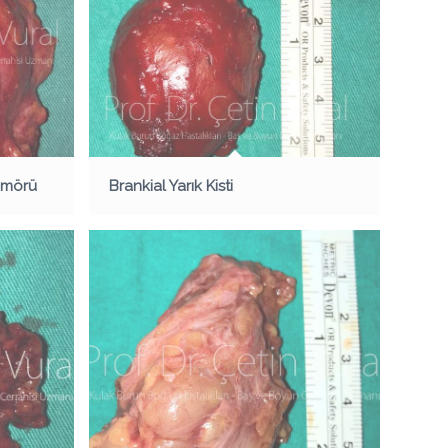
ümörü
Brankial Yarık Kisti