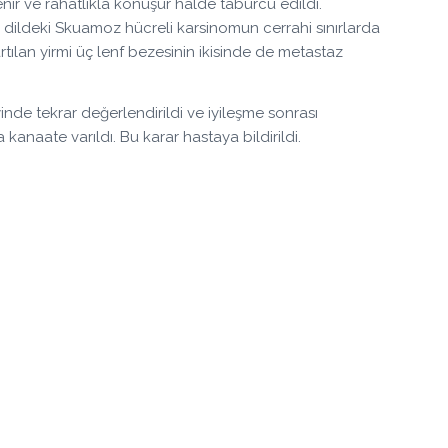
nir ve rahatlıkla konuşur halde taburcu edildi.
 dildeki Skuamoz hücreli karsinomun cerrahi sınırlarda
rtılan yirmi üç lenf bezesinin ikisinde de metastaz
de tekrar değerlendirildi ve iyileşme sonrası
naate varıldı. Bu karar hastaya bildirildi.