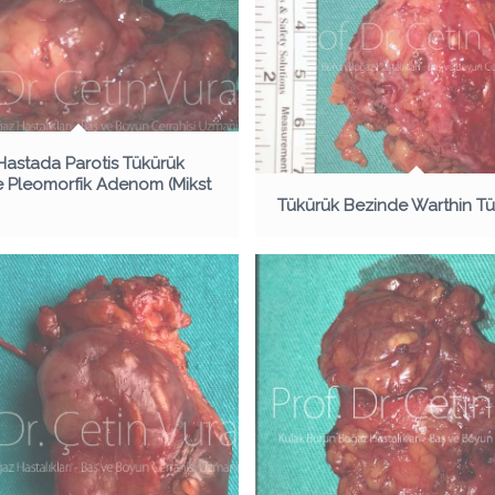
astada Parotis Tükürük
 Pleomorfik Adenom (Mikst
Tükürük Bezinde Warthin T