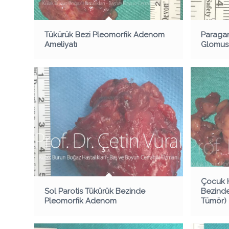
Tükürük Bezi Pleomorfik Adenom
Paragan
Ameliyatı
Glomus 
Çocuk H
Sol Parotis Tükürük Bezinde
Bezinde
Pleomorfik Adenom
Tümör)