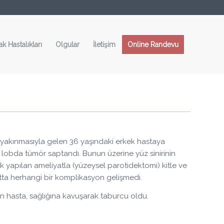
ak Hastalıkları
Olgular
İletişim
Online Randevu
e yakınmasıyla gelen 36 yaşındaki erkek hastaya
 lobda tümör saptandı. Bunun üzerine yüz sinirinin
ak yapılan ameliyatla (yüzeysel parotidektomi) kitle ve
yatta herhangi bir komplikasyon gelişmedi.
n hasta, sağlığına kavuşarak taburcu oldu.