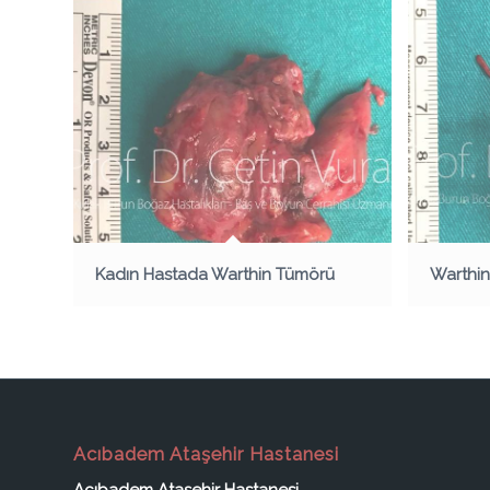
Kadın Hastada Warthin Tümörü
Warthin
Acıbadem Ataşehir Hastanesi