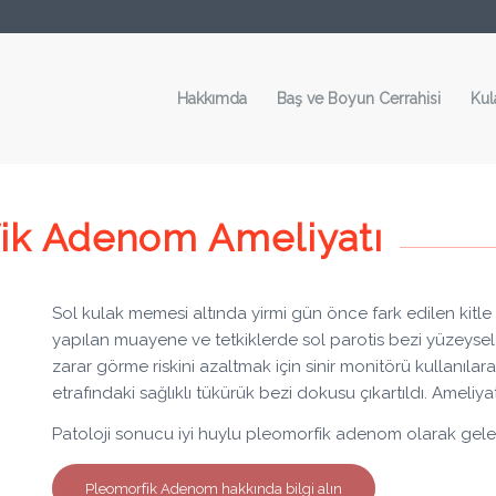
Hakkımda
Baş ve Boyun Cerrahisi
Kul
fik Adenom Ameliyatı
Sol kulak memesi altında yirmi gün önce fark edilen kitl
yapılan muayene ve tetkiklerde sol parotis bezi yüzeysel
zarar görme riskini azaltmak için sinir monitörü kullanılar
etrafındaki sağlıklı tükürük bezi dokusu çıkartıldı. Ameli
Patoloji sonucu iyi huylu pleomorfik adenom olarak gele
Pleomorfik Adenom hakkında bilgi alın