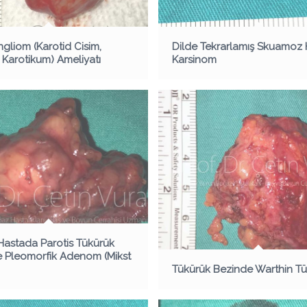
gliom (Karotid Cisim,
Dilde Tekrarlamış Skuamoz 
Karotikum) Ameliyatı
Karsinom
astada Parotis Tükürük
 Pleomorfik Adenom (Mikst
Tükürük Bezinde Warthin T