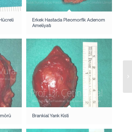
Hücreli
Erkek Hastada Pleomorfik Adenom
Ameliyatı
ümörü
Brankial Yarık Kisti