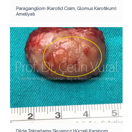
Paragangliom (Karotid Cisim, Glomus Karotikum)
Ameliyatı
Dilde Tekrarlamış Skuamoz Hücreli Karsinom