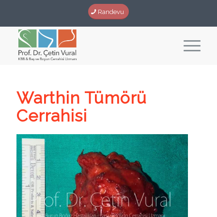
Randevu
Warthin Tümörü
Cerrahisi