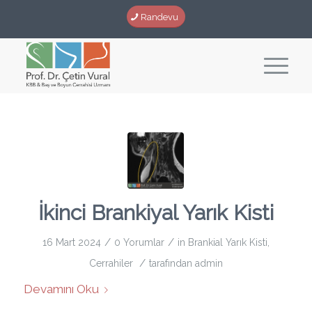
Randevu
İkinci Brankiyal Yarık Kisti
/
/
16 Mart 2024
0 Yorumlar
in
Brankial Yarık Kisti
,
/
Cerrahiler
tarafından
admin
Devamını Oku