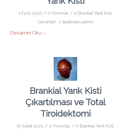
Yarık Kisti
/
/
1 Eylül 2020
0 Yorumlar
in
Brankial Yarık Kisti
,
/
Cerrahiler
tarafından
admin
Devamını Oku
Brankial Yarık Kisti
Çıkartılması ve Total
Tiroidektomi
/
/
16 Şubat 2020
0 Yorumlar
in
Brankial Yarık Kisti
,