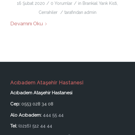
/
/
16 Şubat 2020
0 Yorumlar
in
Brankial Yarık Kisti
,
/
Cerrahiler
tarafından
admin
Devamını Oku
Acıbadem Ataşehir Hastanesi
Acıbadem Ataşehir Hastanesi
Cep:
0553 028 34 08
Alo Acıbadem:
444 55 44
Tel:
(0216) 512 44 44