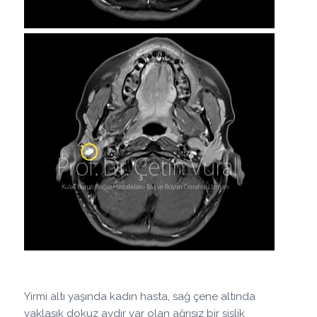
Yirmi altı yaşında kadın hasta, sağ çene altında
yaklaşık dokuz aydır var olan ağrısız bir şişlik