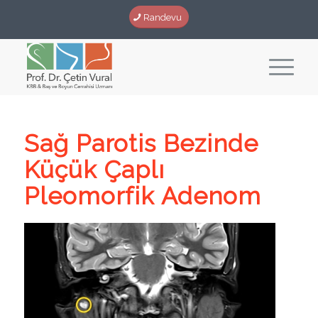
Randevu
Sağ Parotis Bezinde
Küçük Çaplı
Pleomorfik Adenom