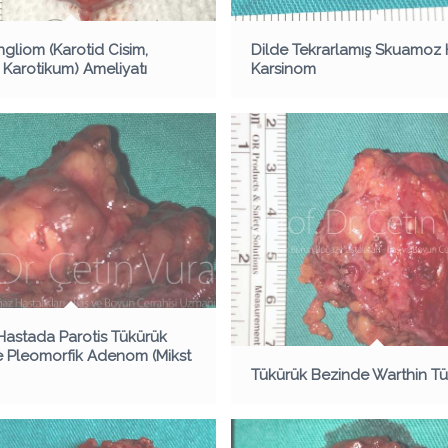
gliom (Karotid Cisim,
Dilde Tekrarlamış Skuamoz 
Karotikum) Ameliyatı
Karsinom
astada Parotis Tükürük
 Pleomorfik Adenom (Mikst
Tükürük Bezinde Warthin T