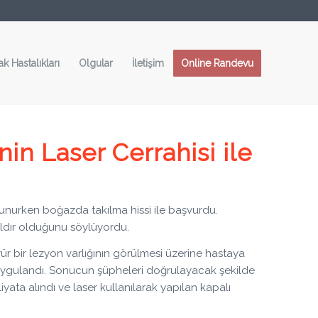
ak Hastalıkları
Olgular
İletişim
Online Randevu
in Laser Cerrahisi ile
tkunurken boğazda takılma hissi ile başvurdu.
yıldır olduğunu söylüyordu.
r bir lezyon varlığının görülmesi üzerine hastaya
i uygulandı. Sonucun şüpheleri doğrulayacak şekilde
ata alındı ve laser kullanılarak yapılan kapalı