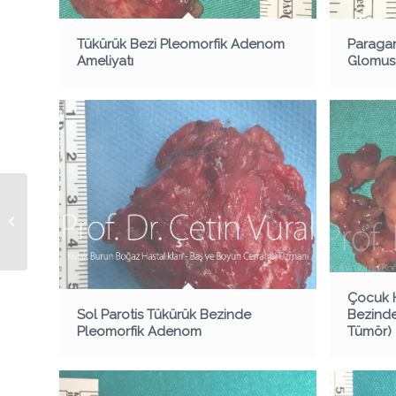
Tükürük Bezi Pleomorfik Adenom
Paragan
Ameliyatı
Glomus 
Parotis Tükürük
Bezinde Toksoplazma
Lenfadeniti
Çocuk H
Sol Parotis Tükürük Bezinde
Bezinde
Pleomorfik Adenom
Tümör)