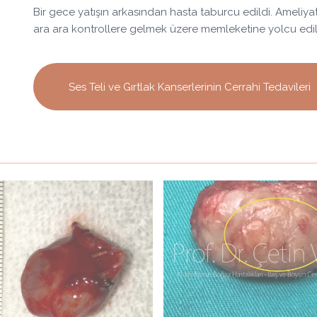
Bir gece yatışın arkasından hasta taburcu edildi. Ameliya
ara ara kontrollere gelmek üzere memleketine yolcu edil
Ses Teli ve Gırtlak Kanserlerinin Cerrahi Tedavileri