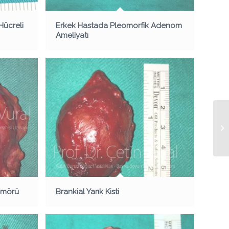
Hücreli
Erkek Hastada Pleomorfik Adenom
Ameliyatı
ümörü
Brankial Yarık Kisti