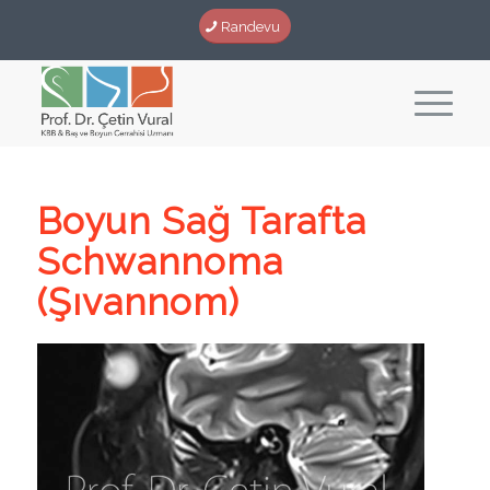
Randevu
Boyun Sağ Tarafta
Schwannoma
(Şıvannom)