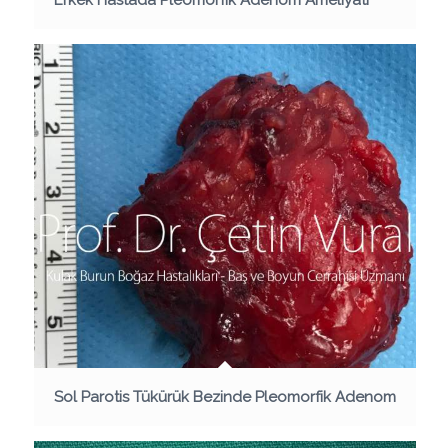
Erkek Hastada Pleomorfik Adenom Ameliyatı
Sol Parotis Tükürük Bezinde Pleomorfik Adenom