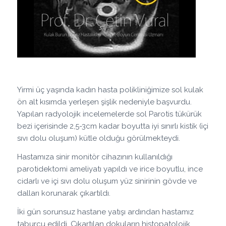
Yirmi üç yaşında kadın hasta polikliniğimize sol kulak
ön alt kısımda yerleşen şişlik nedeniyle başvurdu.
Yapılan radyolojik incelemelerde sol Parotis tükürük
bezi içerisinde 2,5-3cm kadar boyutta iyi sınırlı kistik (içi
sıvı dolu oluşum) kütle olduğu görülmekteydi.
Hastamıza sinir monitör cihazının kullanıldığı
parotidektomi ameliyatı yapıldı ve irice boyutlu, ince
cidarlı ve içi sıvı dolu oluşum yüz sinirinin gövde ve
dalları korunarak çıkartıldı.
İki gün sorunsuz hastane yatışı ardından hastamız
taburcu edildi. Çıkartılan dokuların histopatolojik