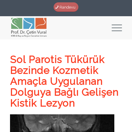
Randevu
Sol Parotis Tükürük
Bezinde Kozmetik
Amaçla Uygulanan
Dolguya Bağlı Gelişen
Kistik Lezyon