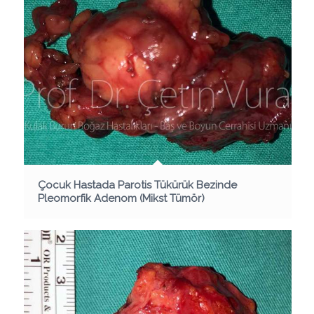
Çocuk Hastada Parotis Tükürük Bezinde
Pleomorfik Adenom (Mikst Tümör)