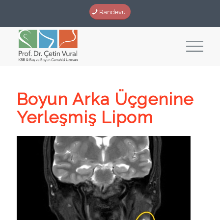
Randevu
Boyun Arka Üçgenine
Yerleşmiş Lipom