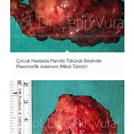
Çocuk Hastada Parotis Tükürük Bezinde
Pleomorfik Adenom (Mikst Tümör)