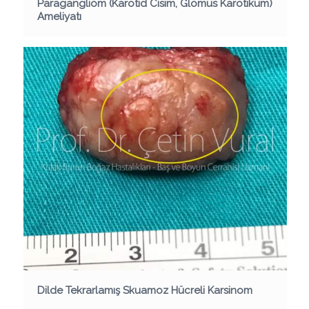
Paragangliom (Karotid Cisim, Glomus Karotikum)
Ameliyatı
Dilde Tekrarlamış Skuamoz Hücreli Karsinom