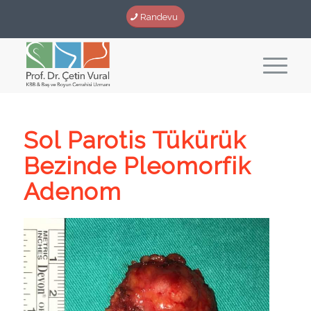
Randevu
Sol Parotis Tükürük
Bezinde Pleomorfik
Adenom