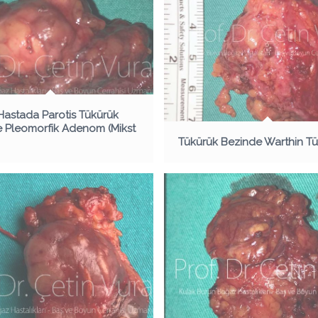
astada Parotis Tükürük
 Pleomorfik Adenom (Mikst
Tükürük Bezinde Warthin T