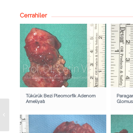
Cerrahiler
Tükürük Bezi Pleomorfik Adenom
Paragan
Ameliyatı
Glomus 
Sol Vokal Kord (Ses
Teli) Skuamoz Hücreli
Kanserinin Laser
Cerrahisi ile T...