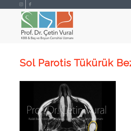
Sol Parotis Tükürük B