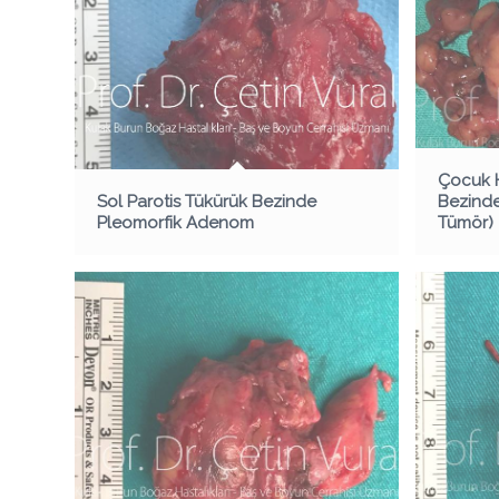
Çocuk H
Sol Parotis Tükürük Bezinde
Bezinde
Pleomorfik Adenom
Tümör)