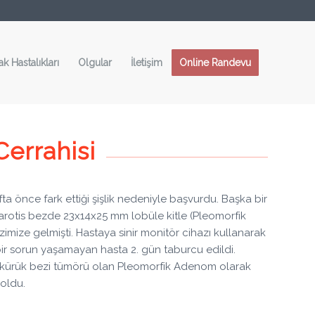
ak Hastalıkları
Olgular
İletişim
Online Randevu
errahisi
a önce fark ettiği şişlik nedeniyle başvurdu. Başka bir
rotis bezde 23x14x25 mm lobüle kitle (Pleomorfik
mize gelmişti. Hastaya sinir monitör cihazı kullanarak
 bir sorun yaşamayan hasta 2. gün taburcu edildi.
ir tükürük bezi tümörü olan Pleomorfik Adenom olarak
oldu.