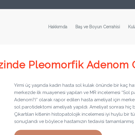
Hakkımda
Baş ve Boyun Cerrahisi
Kul
ezinde Pleomorfik Adenom C
Yirmi üç yaşında kadın hasta sol kulak önünde bir kaç haft
merkezde ilk muayenesi yapılan ve MR incelemesi “Sol pa
Adenom?)” olarak rapor edilen hasta ameliyat için merkezi
sol parotidektomi ameliyatı yapıldı. Ameliyat sonrası hiç
Çıkartılan kitlenin histopatolojik incelemesi iyi huylu b
sonuçlandı ve böylece hastamızın tedavisi tamamlanmış 