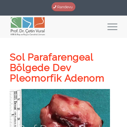
Randevu
Sol Parafarengeal
Bölgede Dev
Pleomorfik Adenom